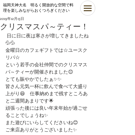
​福岡天神大名 明るく開放的な空間で料
理を楽しみながらおくつろぎください
2019年12月13日
クリスマスパ～ティー！
 日に日に夜は寒さが増してきましたね
💦💦
金曜日のカフェギフトでは☆ユースク
リパ☆
という若手の会社仲間でのクリスマス
パ～ティーが開催されました😊
とても賑やかでしたぁ✨✨
皆さん元気一杯に飲んで食べて大盛り
上がり😆　仕事納めまで残すところあ
と二週間あまりです🌟
頑張った後には良い年末年始が過ごせ
ることでしょうね✨
また遊びにいらしてくださいね😊
ご来店ありがとうございました✨ 