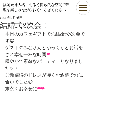
​福岡天神大名 明るく開放的な空間で料
理を楽しみながらおくつろぎください
2020年2月16日
結婚式2次会！
本日のカフェギフトでの結婚式2次会で
す😊
ゲストのみなさんとゆっくりとお話を
され幸せ一杯な時間
❤
穏やかで素敵なパーティーとなりまし
た✨✨
ご新婦様のドレスが凄くお洒落でお似
合いでした😍
末永くお幸せに
❤❤