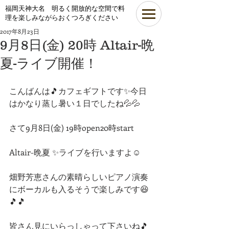
​福岡天神大名 明るく開放的な空間で料
理を楽しみながらおくつろぎください
2017年8月23日
9月8日(金) 20時 Altair-晩
夏-ライブ開催！
こんばんは🎵カフェギフトです✨今日
はかなり蒸し暑い１日でしたね💦💦
さて9月8日(金) 19時open20時start
Altair-晩夏 ✨ライブを行いますよ☺
畑野芳恵さんの素晴らしいピアノ演奏
にボーカルも入るそうで楽しみです😆
🎵🎵
皆さん見にいらっしゃって下さいね🎵