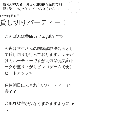
​福岡天神大名 明るく開放的な空間で料
理を楽しみながらおくつろぎください
2017年9月16日
貸し切りパーティー！
こんばんは😃🌃カフェgiftです✨
今夜は学生さんの国家試験決起会とし
て貸し切りを行っております。女子だ
けのパーティーですが元気😁元気👍ト
ークが盛り上がりビンゴゲームで更に
ヒートアップ✨
連休初日にふさわしいパーティーです
😆🎵🎵
台風🌀被害が少なくすみますように💦
💦