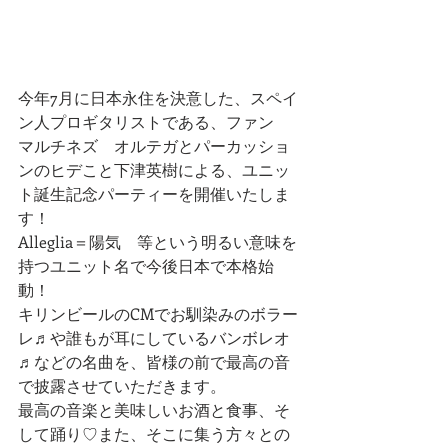
今年7月に日本永住を決意した、スペイ
ン人プロギタリストである、ファン　
マルチネズ　オルテガとパーカッショ
ンのヒデこと下津英樹による、ユニッ
ト誕生記念パーティーを開催いたしま
す！
Alleglia＝陽気　等という明るい意味を
持つユニット名で今後日本で本格始
動！
キリンビールのCMでお馴染みのボラー
レ♬や誰もが耳にしているバンボレオ
♬などの名曲を、皆様の前で最高の音
で披露させていただきます。
最高の音楽と美味しいお酒と食事、そ
して踊り♡また、そこに集う方々との