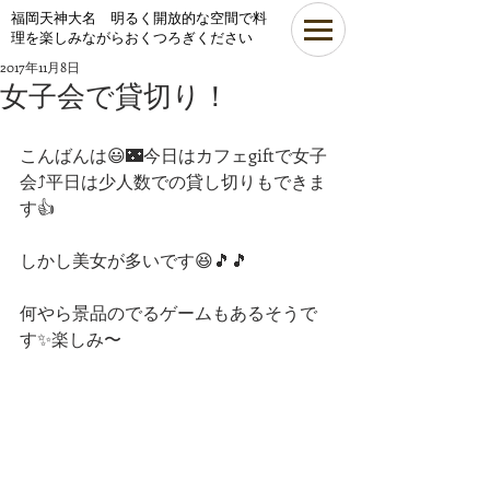
​福岡天神大名 明るく開放的な空間で料
理を楽しみながらおくつろぎください
2017年11月8日
女子会で貸切り！
こんばんは😃🌃今日はカフェgiftで女子
会⤴平日は少人数での貸し切りもできま
す👍
しかし美女が多いです😆🎵🎵
何やら景品のでるゲームもあるそうで
す✨楽しみ〜