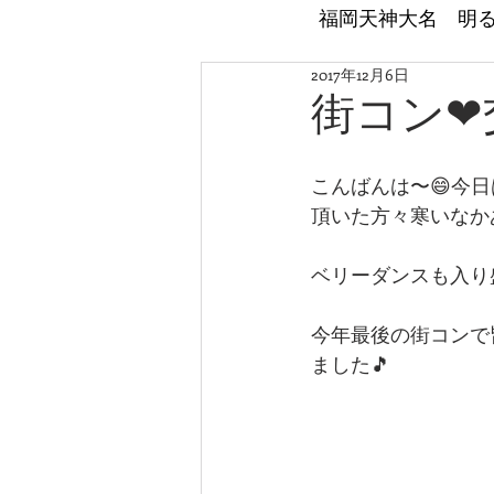
​福岡天神大名 明
2017年12月6日
街コン❤
こんばんは〜😄今日
頂いた方々寒いなか
ベリーダンスも入り
今年最後の街コンで
ました🎵