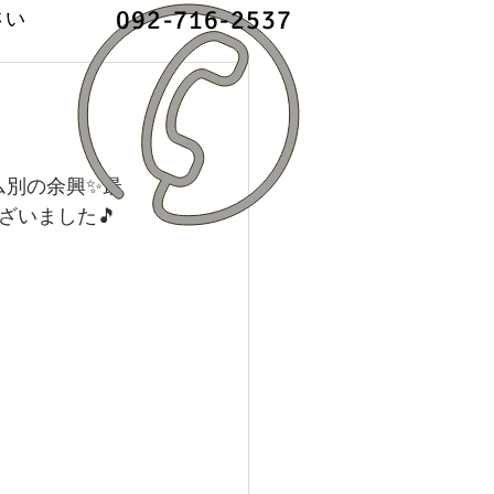
092-716-2537
さい
ム別の余興✨最
ざいました🎵