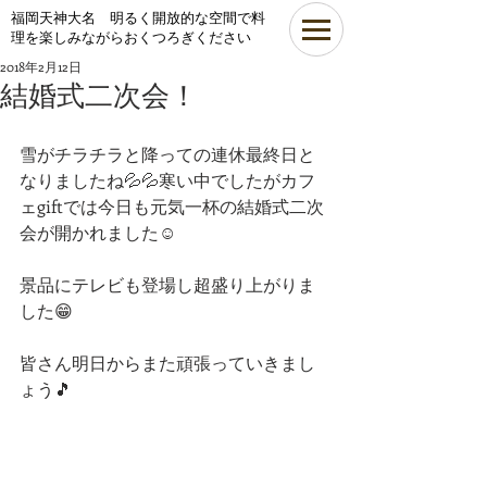
​福岡天神大名 明るく開放的な空間で料
理を楽しみながらおくつろぎください
2018年2月12日
結婚式二次会！
雪がチラチラと降っての連休最終日と
なりましたね💦💦寒い中でしたがカフ
ェgiftでは今日も元気一杯の結婚式二次
会が開かれました☺
景品にテレビも登場し超盛り上がりま
した😁
皆さん明日からまた頑張っていきまし
ょう🎵