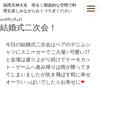
​福岡天神大名 明るく開放的な空間で料
理を楽しみながらおくつろぎください
2018年3月4日
結婚式二次会！
今日の結婚式二次会はペアのデニムシ
ャツにスニーカーでご入場✨可愛い⤴⤴
と会場は盛り上がり続けてケーキカッ
ト～ゲームへ進み帰りは雨が降ってき
てしまいましたが吹き飛ばす程に幸せ
オーラいっぱいでした☺お幸せに
❤