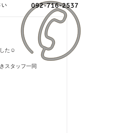
092-716-2537
さい
した☺
頂きスタッフ一同