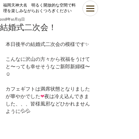
​福岡天神大名 明るく開放的な空間で料
理を楽しみながらおくつろぎください
2018年10月13日
結婚式二次会！
本日後半の結婚式二次会の模様です✨
こんなに沢山の方々から祝福をうけて
と〜っても幸せそうなご新郎新婦様〜
☺
カフェギフトは満席状態となりました
が華やかでした
❤
夜は冷え込んできま
した、、、皆様風邪などひかれません
ように💦💦