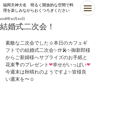
​福岡天神大名 明るく開放的な空間で料
理を楽しみながらおくつろぎください
2018年10月20日
結婚式二次会！
素敵な二次会でした☺本日のカフェギ
フトでの結婚式二次会✨🍺🎤✨御新郎様
からご新婦様へサプライズのお手紙と
花束💐のプレゼント
❤
幸せがいっぱい
❤
今週末は秋晴れのようですよ✨皆様良
い週末を〜☺