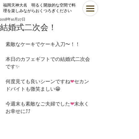
​福岡天神大名 明るく開放的な空間で料
理を楽しみながらおくつろぎください
2018年10月27日
結婚式二次会！
素敵なケーキでケーキ入刀〜！！
本日のカフェギフトでの結婚式二次会
です✨
何度見ても良いシーンですね
❤
セカン
ドバイトも微笑ましい😁
今週末も素敵なご夫婦でした
❤
末永く
お幸せに⤴⤴