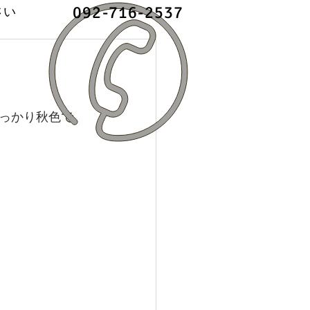
092-716-2537
さい
っかり秋色で