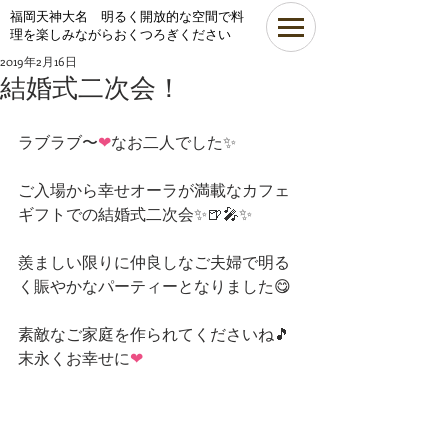
​福岡天神大名 明るく開放的な空間で料
理を楽しみながらおくつろぎください
2019年2月16日
結婚式二次会！
ラブラブ〜
❤
なお二人でした✨
ご入場から幸せオーラが満載なカフェ
ギフトでの結婚式二次会✨🍺🎤✨
羨ましい限りに仲良しなご夫婦で明る
く賑やかなパーティーとなりました😋
素敵なご家庭を作られてくださいね🎵
末永くお幸せに
❤