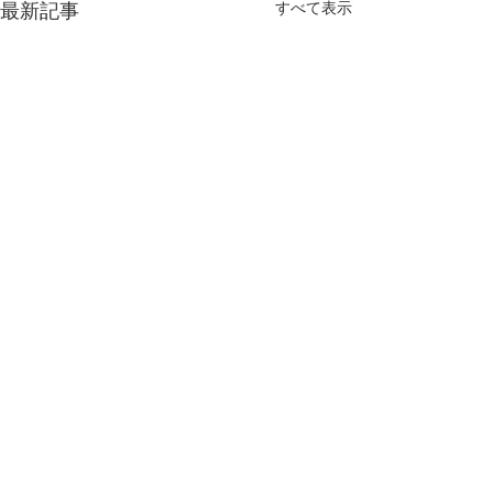
最新記事
すべて表示
コメント
結婚式2次会！
ワインパーティ