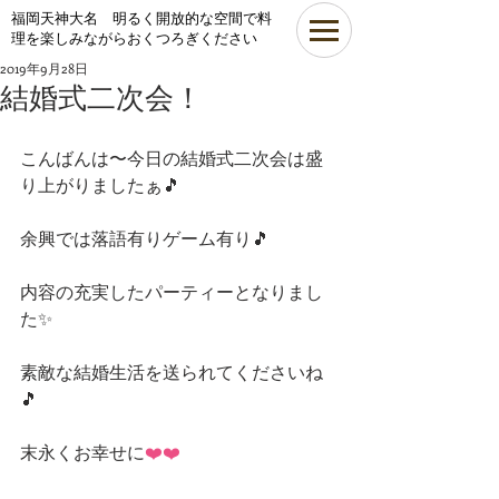
​福岡天神大名 明るく開放的な空間で料
理を楽しみながらおくつろぎください
2019年9月28日
結婚式二次会！
こんばんは〜今日の結婚式二次会は盛
り上がりましたぁ🎵
余興では落語有りゲーム有り🎵
内容の充実したパーティーとなりまし
た✨
素敵な結婚生活を送られてくださいね
🎵
末永くお幸せに
❤️❤️