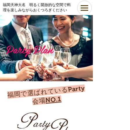
​福岡天神大名 明るく開放的な空間で料
理を楽しみながらおくつろぎください
Party Plan
​
福
岡
で
選
ば
れ
て
い
るParty
会
NO.1
場