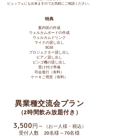
ビュッフェにも出来ますので
お気軽にご相談ください。
特典
案内状の作成
​ウェルカムボードの作成
​ウェルカムドリンク
マイクの貸し出し
BGM
プロジェクター貸し出し
ピアノ貸し出し
ビンゴ機の貸し出し
受け付け準備​
司会進行（有料）
​ケーキご用意（有料）
異業種交流会プラン
（2時間飲み放題付き）
3,500
円～
（お一人様・税込）
受付人数 20名様～70名様