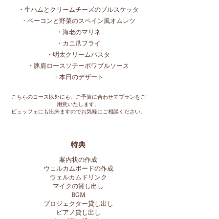
・生ハムとクリームチーズのブルスケッタ
・ベーコンと野菜のスペイン風オムレツ
・海老のマリネ
・カニ爪フライ
・明太クリームパスタ
・豚肩ロースソテーポワブルソース
・本日のデザート
こちらのコース以外にも、ご予算に合わせてプランをご
用意いたします。
ビュッフェにも出来ますので
お気軽にご相談ください。
特典
案内状の作成
​ウェルカムボードの作成
​ウェルカムドリンク
マイクの貸し出し
BGM
プロジェクター貸し出し
ピアノ貸し出し