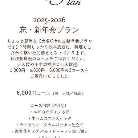
2025-2026
​忘・新年会プラン
ちょっと贅沢な【大名Giftの忘新年会プラン
です】2時間しっかり飲み放題付、料理もこ
だわり抜いた品揃えとなっております。
料理長自慢のコースをご堪能ください。
大人数や小中規模宴会も大歓迎。
5,000円 6,000円 8,000円の3コースを
ご用意いたしました
6,000
円コース
（お一人様／税込）
コース内容（全7品）
・エビのカダイフあげ
・生ハムのブルスケッタ
・カモのスモークカルパッチョ仕立て
・温野菜サラダ パルメジャーノと温玉添え
・牛ロースト