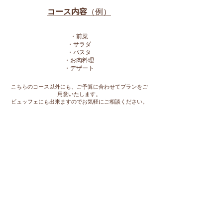
コース内容
（例）
・前菜
・サラダ
・パスタ
・お肉料理
​・デザート
こちらのコース以外にも、ご予算に合わせてプランをご
用意いたします。
ビュッフェにも出来ますので
お気軽にご相談ください。
特典
案内状の作成
​ウェルカムボードの作成
​ウェルカムドリンク
マイクの貸し出し
BGM
プロジェクター貸し出し
ピアノ貸し出し
ビンゴ機の貸し出し
受け付け準備​
司会進行（有料）
​ケーキご用意（有料）